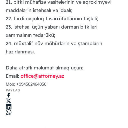
21. bitki mühafiz
vasit
l
rinin v
aqrokimy
vi
ə
ə
ə
ə
ə
madd
l
rin istehsalı v
idxalı;
ə
ə
ə
22. f
rdi ovçuluq t
s
rrüfatlarının t
şkili;
ə
ə
ə
ə
23. istehsal üçün yabanı d
rman bitkil
ri
ə
ə
xammalının t
darükü;
ə
24. müxt
lif növ möhürl
rin v
ştampların
ə
ə
ə
hazırlanması.
Daha
traflı m
lumat almaq üçün:
ə
ə
Email:
office
@attorney.az
Mob:
+994502464056
PAYLAŞ