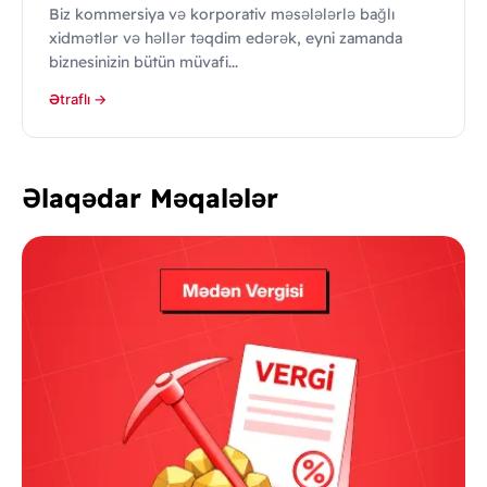
Biz kommersiya və korporativ məsələlərlə bağlı
xidmətlər və həllər təqdim edərək, eyni zamanda
biznesinizin bütün müvafi...
Ətraflı →
Əlaqədar Məqalələr