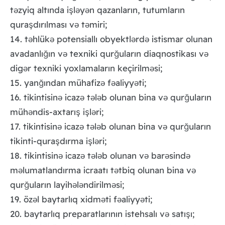
t
zyiq altında işl
y
n qazanların, tutumların
ə
ə
ə
quraşdırılması v
t
miri;
ə
ə
14. t
hlük
potensiallı obyektl
rd
istismar olunan
ə
ə
ə
ə
avadanlığın v
texniki qurğuların diaqnostikası v
ə
ə
dig
r texniki yoxlamaların keçirilm
si;
ə
ə
15. yanğından mühafiz
f
aliyy
ti;
ə
ə
ə
16. tikintisin
icaz
t
l
b olunan bina v
qurğuların
ə
ə
ə
ə
ə
müh
ndis-axtarış işl
ri;
ə
ə
17. tikintisin
icaz
t
l
b olunan bina v
qurğuların
ə
ə
ə
ə
ə
tikinti-quraşdırma işl
ri;
ə
18. tikintisin
icaz
t
l
b olunan v
bar
sind
ə
ə
ə
ə
ə
ə
ə
m
lumatlandırma icraatı t
tbiq olunan bina v
ə
ə
ə
qurğuların layih
l
ndirilm
si;
ə
ə
ə
19. öz
l baytarlıq xidm
ti f
aliyy
ti;
ə
ə
ə
ə
20. baytarlıq preparatlarının istehsalı v
satışı;
ə