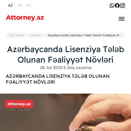
AZ
EN
RU
Ana Səhifə
/
Bloqlar
/
Azərbaycanda Lisenziya Tələb Olunan Fəaliyyət Növləri
Azərbaycanda Lisenziya Tələb
Olunan Fəaliyyət Növləri
28 Jul 2025
·
2 dəq oxunma
AZƏRBAYCANDA LİSENZİYA TƏLƏB OLUNAN
FƏALİYYƏT NÖVLƏRİ