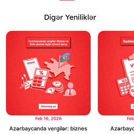
Digər Yeniliklər
Feb 16, 2026
Feb
Azərbaycanda vergilər: biznes
Azərbayc