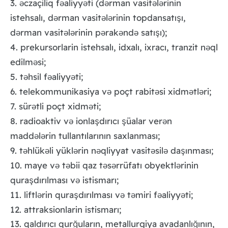
3.
czaçiliq f
aliyy
ti (d
rman vasit
l
rinin
ə
ə
ə
ə
ə
ə
istehsalı, d
rman vasit
l
rinin topdansatışı,
ə
ə
ə
d
rman vasit
l
rinin p
rak
nd
satışı);
ə
ə
ə
ə
ə
ə
4. prekursorlarin istehsalı, idxalı, ixracı, tranzit n
ql
ə
edilm
si;
ə
5. t
hsil f
aliyy
ti;
ə
ə
ə
6. telekommunikasiya v
poçt rabit
si xidm
tl
ri;
ə
ə
ə
ə
7. sür
tli poçt xidm
ti;
ə
ə
8. radioaktiv v
ionlaşdırıcı şüalar ver
n
ə
ə
madd
l
rin tullantılarının saxlanması;
ə
ə
9. t
hlük
li yükl
rin n
qliyyat vasit
sil
daşınması;
ə
ə
ə
ə
ə
ə
10. maye v
t
bii qaz t
s
rrüfatı obyektl
rinin
ə
ə
ə
ə
ə
quraşdırılması v
istismarı;
ə
11. liftl
rin quraşdırılması v
t
miri f
aliyy
ti;
ə
ə
ə
ə
ə
12. attraksionlarin istismarı;
13. qaldırıcı qurğuların, metallurgiya avadanlığının,