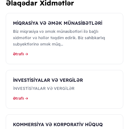
Əlaqədar Xidmətlər
MİQRASİYA VƏ ƏMƏK MÜNASİBƏTLƏRİ
Biz miqrasiya və əmək münasibətləri ilə bağlı
xidmətlər və həllər təqdim edirik. Biz sahibkarlıq
subyektlərinə əmək müq...
Ətraflı →
İNVESTİSİYALAR VƏ VERGİLƏR
İNVESTİSİYALAR VƏ VERGİLƏR
Ətraflı →
KOMMERSİYA VƏ KORPORATİV HÜQUQ