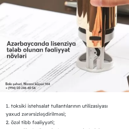
1. toksiki istehsalat tullantılarının utilizasiyası
yaxud z
r
rsizl
şdirilm
si;
ə
ə
ə
ə
2. öz
l tibb f
aliyy
ti;
ə
ə
ə