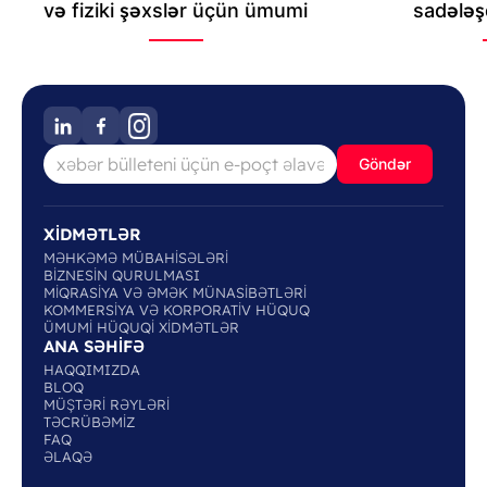
və fiziki şəxslər üçün ümumi
sadələşd
baxış.
Göndər
XİDMƏTLƏR
MƏHKƏMƏ MÜBAHİSƏLƏRİ
BİZNESİN QURULMASI
MİQRASİYA VƏ ƏMƏK MÜNASİBƏTLƏRİ
KOMMERSİYA VƏ KORPORATİV HÜQUQ
ÜMUMİ HÜQUQİ XİDMƏTLƏR
ANA SƏHİFƏ
HAQQIMIZDA
BLOQ
MÜŞTƏRİ RƏYLƏRİ
TƏCRÜBƏMİZ
FAQ
ƏLAQƏ