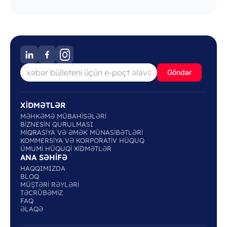
Göndər
XİDMƏTLƏR
MƏHKƏMƏ MÜBAHİSƏLƏRİ
BİZNESİN QURULMASI
MİQRASİYA VƏ ƏMƏK MÜNASİBƏTLƏRİ
KOMMERSİYA VƏ KORPORATİV HÜQUQ
ÜMUMİ HÜQUQİ XİDMƏTLƏR
ANA SƏHİFƏ
HAQQIMIZDA
BLOQ
MÜŞTƏRİ RƏYLƏRİ
TƏCRÜBƏMİZ
FAQ
ƏLAQƏ