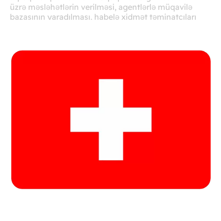
üzrə məsləhətlərin verilməsi, agentlərlə müqavilə
bazasının yaradılması, habelə xidmət təminatçıları
ilə müqavilə bazasının yaradılması
AMERİKA TEXNOLOGIYA ŞİRKƏTİ
Yerli qanunlara uyğun olaraq valyuta
əməliyyatlarının tənzimlənməsinin hüquqi
məsələləri üzrə Amerika şirkətinə məsləhətlərin
verilməsi
MƏHKƏMƏ İŞLƏRİ
Bütün məhkəmə instansiyalarında Azərbaycan
Respublikasının məhkəmələrində müxtəlif yerli və
xarici şirkətlərin maraqlarının təmsil edilməsi.
İSPANIYA TEXNOLOGIYA ŞIRKƏTI
Azərbaycan Respublikasında sistemlərin tətbiqi ilə
bağlı hüquqi məsələlər üzrə qlobal distribütor
sistemlər üzrə ixtisaslaşmış İspaniya texnologiya