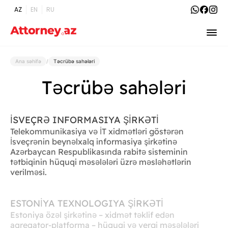
AZ
EN
RU
Ana səhifə
/
Təcrübə sahələri
Təcrübə sahələri
İSVEÇRƏ INFORMASIYA ŞİRKƏTİ
Telekommunikasiya və İT xidmətləri göstərən
İsveçrənin beynəlxalq informasiya şirkətinə
Azərbaycan Respublikasında rabitə sisteminin
tətbiqinin hüquqi məsələləri üzrə məsləhətlərin
verilməsi.
ESTONİYA TEXNOLOGIYA ŞİRKƏTİ
Estoniya özəl şirkətinə – xidmət təklif edən
aqreqator-platforma – hüquqi və vergi məsələləri